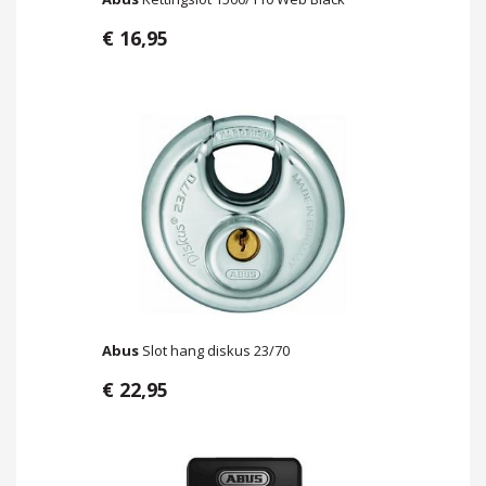
€ 16,95
Abus
Slot hang diskus 23/70
€ 22,95