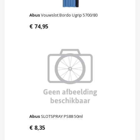
Abus
Vouwslot Bordo Ugrip 5700/80
€ 74,95
Abus
SLOTSPRAY PS88 50ml
€ 8,35