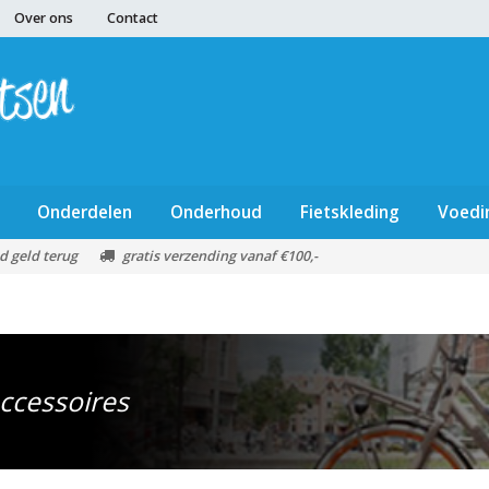
Over ons
Contact
Onderdelen
Onderhoud
Fietskleding
Voedi
d geld terug
gratis verzending vanaf €100,-
ccessoires