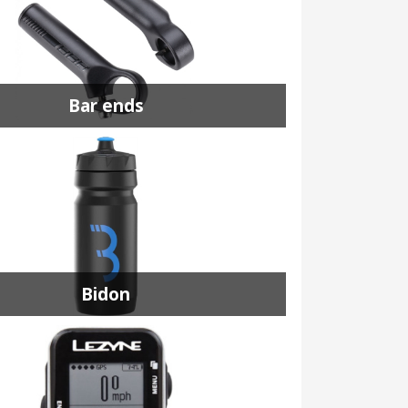
Bar ends
Bidon