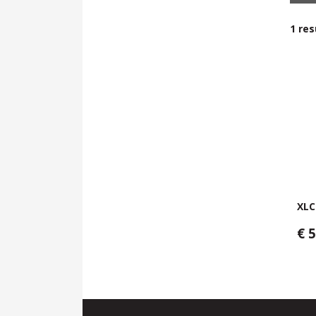
1
res
XLC
€ 