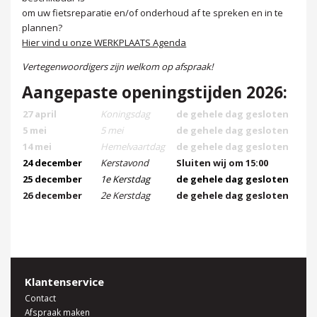
om uw fietsreparatie en/of onderhoud af te spreken en in te
plannen?
Hier vind u onze WERKPLAATS Agenda
Vertegenwoordigers zijn welkom op afspraak!
Aangepaste openingstijden 2026:
27 april
Koningsdag
de gehele dag gesloten
5 mei
5 mei
de gehele dag gesloten
14 mei
Hemelvaartdag
de gehele dag gesloten
24 december
Kerstavond
Sluiten wij om 15:00
25 december
1e Kerstdag
de gehele dag gesloten
26 december
2e Kerstdag
de gehele dag gesloten
Klantenservice
Contact
Afspraak maken