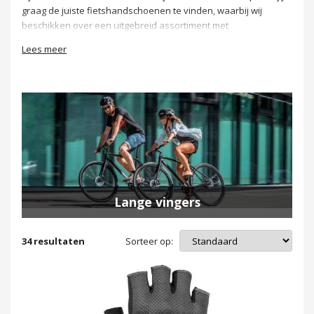
graag de juiste fietshandschoenen te vinden, waarbij wij
beschikken over een uitgebreid assortiment met
handschoenen uiteenlopend in de maten XS, S, M, L, XL, XXL en
Lees meer
XXXL. Ook heb je altijd de garantie op kwalitatief goede
handschoenen van de goede merken BBB en Cube. Kom dus
gerust eens langs in onze winkel of bestel eenvoudig via deze
webshop.
Lange vingers
Sorteer op:
34
resultaten