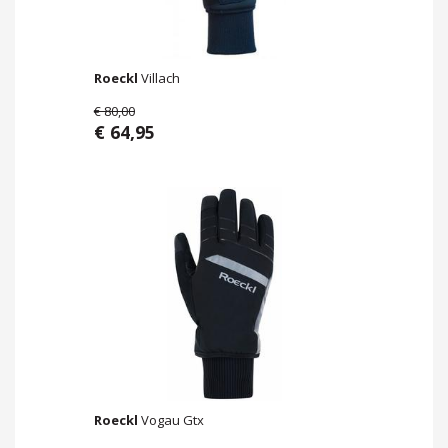
Roeckl
Villach
€ 80,00
€ 64,95
Roeckl
Vogau Gtx