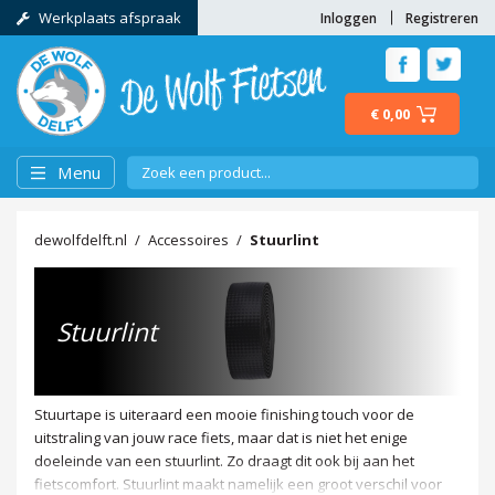
Werkplaats afspraak
Inloggen
Registreren
€ 0,00
Menu
dewolfdelft.nl
Accessoires
Stuurlint
Stuurlint
Stuurtape is uiteraard een mooie finishing touch voor de
uitstraling van jouw race fiets, maar dat is niet het enige
doeleinde van een stuurlint. Zo draagt dit ook bij aan het
fietscomfort. Stuurlint maakt namelijk een groot verschil voor