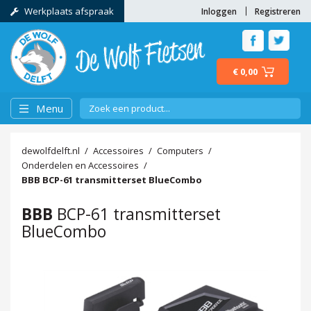
Werkplaats afspraak
Inloggen
Registreren
€ 0,00
Menu
dewolfdelft.nl
Accessoires
Computers
Onderdelen en Accessoires
BBB
BCP-61 transmitterset BlueCombo
BBB
BCP-61 transmitterset
BlueCombo