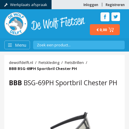
Werkplaats afspraak
Inloggen
Registreren
€ 0,00
Menu
dewolfdelft.nl
Fietskleding
FietsBrillen
BBB
BSG-69PH Sportbril Chester PH
BBB
BSG-69PH Sportbril Chester PH