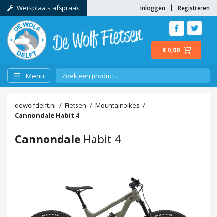
Werkplaats afspraak
Inloggen
Registreren
€ 0,00
Menu
dewolfdelft.nl
Fietsen
Mountainbikes
Cannondale
Habit 4
Cannondale
Habit 4