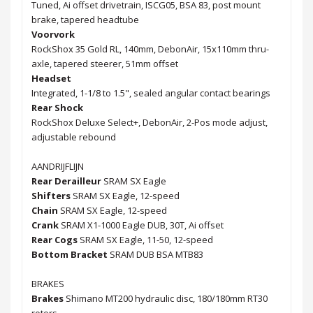
Tuned, Ai offset drivetrain, ISCG05, BSA 83, post mount
brake, tapered headtube
Voorvork
RockShox 35 Gold RL, 140mm, DebonAir, 15x110mm thru-
axle, tapered steerer, 51mm offset
Headset
Integrated, 1-1/8 to 1.5", sealed angular contact bearings
Rear Shock
RockShox Deluxe Select+, DebonAir, 2-Pos mode adjust,
adjustable rebound
AANDRIJFLIJN
Rear Derailleur
SRAM SX Eagle
Shifters
SRAM SX Eagle, 12-speed
Chain
SRAM SX Eagle, 12-speed
Crank
SRAM X1-1000 Eagle DUB, 30T, Ai offset
Rear Cogs
SRAM SX Eagle, 11-50, 12-speed
Bottom Bracket
SRAM DUB BSA MTB83
BRAKES
Brakes
Shimano MT200 hydraulic disc, 180/180mm RT30
rotors