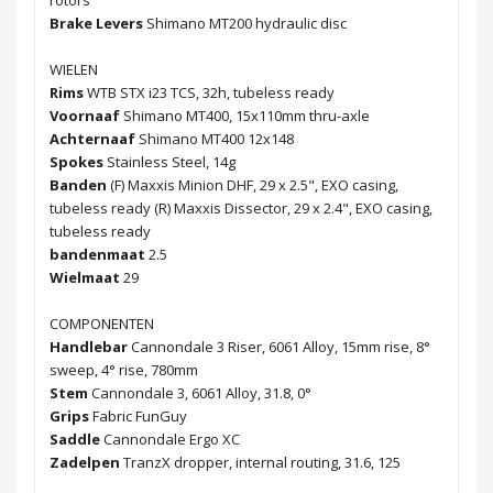
Brake Levers
Shimano MT200 hydraulic disc
WIELEN
Rims
WTB STX i23 TCS, 32h, tubeless ready
Voornaaf
Shimano MT400, 15x110mm thru-axle
Achternaaf
Shimano MT400 12x148
Spokes
Stainless Steel, 14g
Banden
(F) Maxxis Minion DHF, 29 x 2.5", EXO casing,
tubeless ready (R) Maxxis Dissector, 29 x 2.4", EXO casing,
tubeless ready
bandenmaat
2.5
Wielmaat
29
COMPONENTEN
Handlebar
Cannondale 3 Riser, 6061 Alloy, 15mm rise, 8°
sweep, 4° rise, 780mm
Stem
Cannondale 3, 6061 Alloy, 31.8, 0°
Grips
Fabric FunGuy
Saddle
Cannondale Ergo XC
Zadelpen
TranzX dropper, internal routing, 31.6, 125