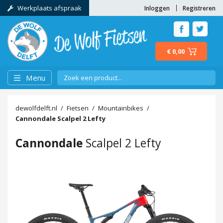
Werkplaats afspraak
Inloggen
Registreren
€ 0,00
Menu
dewolfdelft.nl
Fietsen
Mountainbikes
Cannondale
Scalpel 2 Lefty
Cannondale
Scalpel 2 Lefty