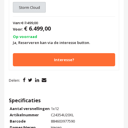
Storm Cloud
Van:
€ 7.499,00
€ 6.499,00
Voor:
Op voorraad
Ja, Reserveren kan via de interesse button.
Interesse?
Delen:
Specificaties
Aantal versnellingen
1x12
Artikelnummer
C24354U20XL
Barcode
884603977590
Dames/Heren
Heren