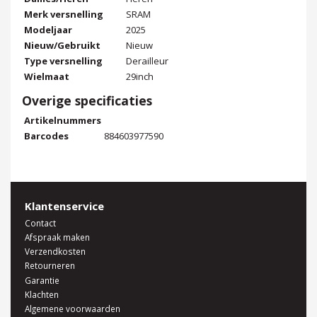
Merk versnelling
SRAM
Modeljaar
2025
Nieuw/Gebruikt
Nieuw
Type versnelling
Derailleur
Wielmaat
29inch
Overige specificaties
Artikelnummers
Barcodes
884603977590
Klantenservice
Contact
Afspraak maken
Verzendkosten
Retourneren
Garantie
Klachten
Algemene voorwaarden