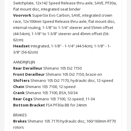
Switchplate, 12x142 Speed Release thru-axle, SAVE, PF30a,
flat mount disc, integrated seat binder
Voorvork
SuperSix Evo Carbon, SAVE, integrated crown
race, 12x100mm Speed Release thru-axle, flat mount disc,
internal routing, 1-1/8" to 1-1/4" steerer and 55mm offset
(44-54cm), 1-1/8" to 1-3/8” steerer and 45mm offset (56-
62cm)
Headset
Integrated, 1-1/8" - 1-1/4" (44-54cm), 1-1/8" - 1-
3/8" (56-62cm)
AANDRIJFLIJN
Rear Derailleur
Shimano 105 Di2 7150
Front Derailleur
Shimano 105 Di2 7150, braze-on
Shifters
Shimano 105 Di2 7170, hydraulic disc, 12-speed
Chain
Shimano 105 7100, 12-speed
Crank
Shimano 105 7100, BSA, 50/34
Rear Cogs
Shimano 105 7100, 12-speed, 11-34
Bottom Bracket
FSA PF30a BB for 24mm
BRAKES
Brakes
Shimano 105 7170 hydraulic disc, 160/160mm RT70
rotors