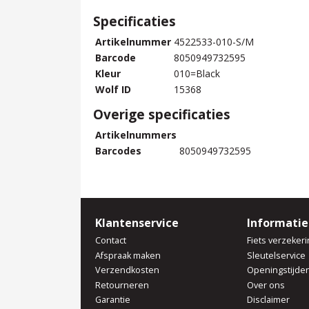
Specificaties
Artikelnummer
4522533-010-S/M
Barcode
8050949732595
Kleur
010=Black
Wolf ID
15368
Overige specificaties
Artikelnummers
Barcodes
8050949732595
Klantenservice
Informatie
Contact
Fiets verzekeri
Afspraak maken
Sleutelservice
Verzendkosten
Openingstijde
Retourneren
Over ons
Garantie
Disclaimer