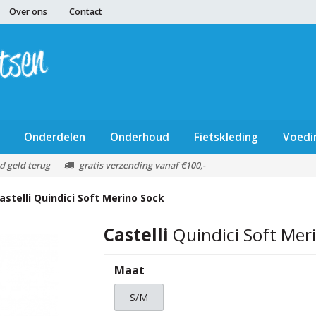
Over ons
Contact
Onderdelen
Onderhoud
Fietskleding
Voedi
d geld terug
gratis verzending vanaf €100,-
astelli
Quindici Soft Merino Sock
Castelli
Quindici Soft Mer
Maat
S/M