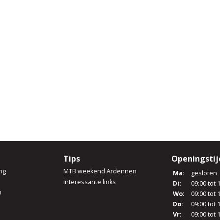
Tips
Openingsti
ng
MTB weekend Ardennen
Ma:
gesloten
Interessante links
Di:
09:00 tot 
n
Wo:
09:00 tot 
Do:
09:00 tot 
Vr:
09:00 tot 