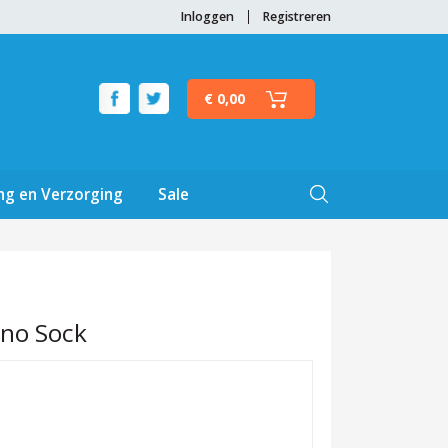
Inloggen
Registreren
€ 0,00
ng en Verzorging
Sale
ino Sock