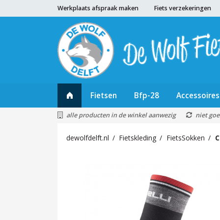
Werkplaats afspraak maken
Fiets verzekeringen
Fietsen
Bfp-28
Accessoires
alle producten in de winkel aanwezig
niet goe
dewolfdelft.nl
Fietskleding
FietsSokken
C