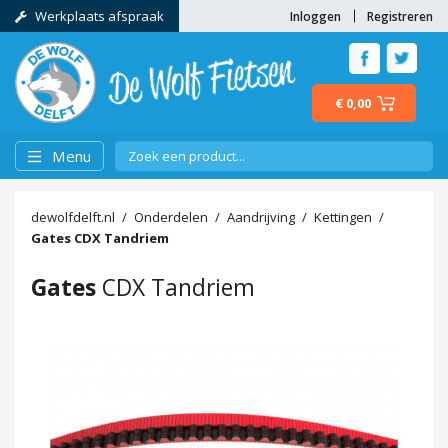
Werkplaats afspraak
Inloggen
Registreren
€ 0,00
Menu
dewolfdelft.nl
Onderdelen
Aandrijving
Kettingen
Gates
CDX Tandriem
Gates
CDX Tandriem