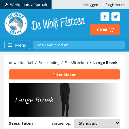
Werkplaats afspraak
Inloggen
Registreren
€ 0,00
Menu
dewolfdelft.nl
Fietskleding
FietsBroeken
Lange Broek
Filter kiezen
Lange Broek
Sorteer op:
3
resultaten