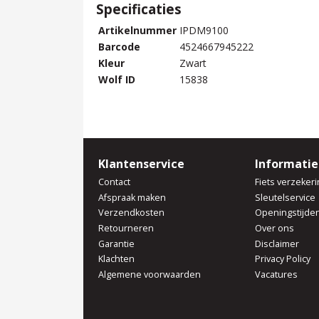
Specificaties
Artikelnummer
IPDM9100
Barcode
4524667945222
Kleur
Zwart
Wolf ID
15838
Klantenservice
Informatie
Contact
Fiets verzekeri
Afspraak maken
Sleutelservice
Verzendkosten
Openingstijde
Retourneren
Over ons
Garantie
Disclaimer
Klachten
Privacy Policy
Algemene voorwaarden
Vacatures