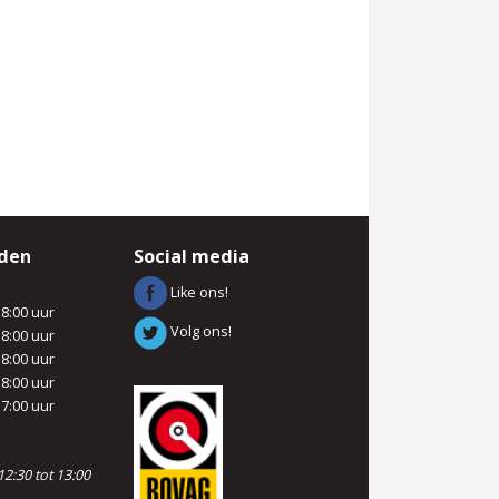
jden
Social media
Like ons!
18:00 uur
Volg ons!
18:00 uur
18:00 uur
18:00 uur
17:00 uur
2:30 tot 13:00