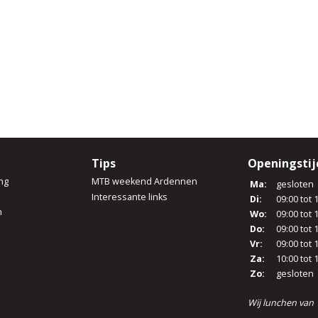
Tips
Openingsti
ng
MTB weekend Ardennen
Ma:
gesloten
Interessante links
Di:
09:00 tot 
n
Wo:
09:00 tot 
Do:
09:00 tot 
Vr:
09:00 tot 
Za:
10:00 tot 
Zo:
gesloten
Wij lunchen van 1