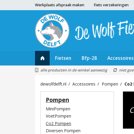
Werkplaats afspraak maken
Fiets verzekeringen
Fietsen
Bfp-28
Accessoires
alle producten in de winkel aanwezig
niet goe
dewolfdelft.nl
Accessoires
Pompen
Co2
Pompen
C
MiniPompen
VoetPompen
Co2 Pompen
Diversen Pompen