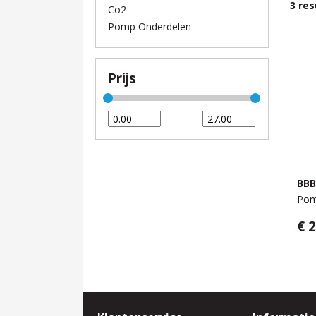
3
res
Co2
Pomp Onderdelen
Prijs
BB
Pom
€ 