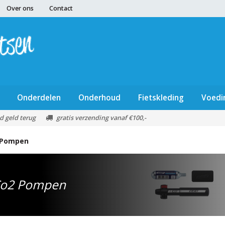
Over ons
Contact
Onderdelen
Onderhoud
Fietskleding
Voedi
d geld terug
gratis verzending vanaf €100,-
 Pompen
o2 Pompen