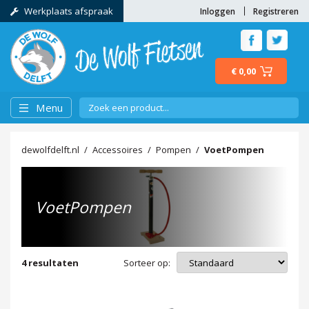
Werkplaats afspraak
Inloggen
Registreren
€ 0,00
Menu
dewolfdelft.nl
Accessoires
Pompen
VoetPompen
VoetPompen
Sorteer op:
4
resultaten